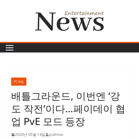
콘
텐
츠
로
건
너
뛰
기
PC게임
배틀그라운드, 이번엔 ‘강
도 작전’이다…페이데이 협
업 PvE 모드 등장
2026년 05월 14일
pullman