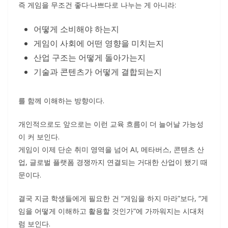
즉 게임을 무조건 좋다·나쁘다로 나누는 게 아니라:
어떻게 소비해야 하는지
게임이 사회에 어떤 영향을 미치는지
산업 구조는 어떻게 돌아가는지
기술과 콘텐츠가 어떻게 결합되는지
를 함께 이해하는 방향이다.
개인적으로도 앞으로는 이런 교육 흐름이 더 늘어날 가능성
이 커 보인다.
게임이 이제 단순 취미 영역을 넘어 AI, 메타버스, 콘텐츠 산
업, 글로벌 플랫폼 경쟁까지 연결되는 거대한 산업이 됐기 때
문이다.
결국 지금 학생들에게 필요한 건 “게임을 하지 마라”보다, “게
임을 어떻게 이해하고 활용할 것인가”에 가까워지는 시대처
럼 보인다.