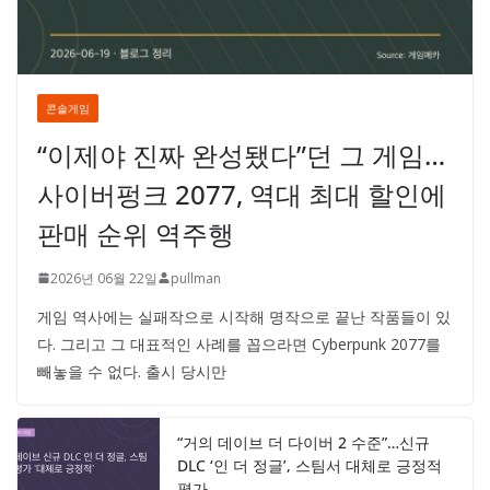
콘솔게임
“이제야 진짜 완성됐다”던 그 게임…
사이버펑크 2077, 역대 최대 할인에
판매 순위 역주행
2026년 06월 22일
pullman
게임 역사에는 실패작으로 시작해 명작으로 끝난 작품들이 있
다. 그리고 그 대표적인 사례를 꼽으라면 Cyberpunk 2077를
빼놓을 수 없다. 출시 당시만
“거의 데이브 더 다이버 2 수준”…신규
DLC ‘인 더 정글’, 스팀서 대체로 긍정적
평가