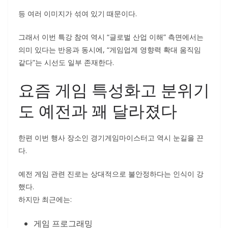
등 여러 이미지가 섞여 있기 때문이다.
그래서 이번 특강 참여 역시 “글로벌 산업 이해” 측면에서는
의미 있다는 반응과 동시에, “게임업계 영향력 확대 움직임
같다”는 시선도 일부 존재한다.
요즘 게임 특성화고 분위기
도 예전과 꽤 달라졌다
한편 이번 행사 장소인 경기게임마이스터고 역시 눈길을 끈
다.
예전 게임 관련 진로는 상대적으로 불안정하다는 인식이 강
했다.
하지만 최근에는:
게임 프로그래밍