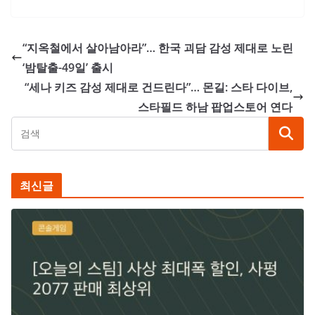
“지옥철에서 살아남아라”… 한국 괴담 감성 제대로 노린
‘밤탈출-49일’ 출시
“세나 키즈 감성 제대로 건드린다”… 몬길: 스타 다이브,
스타필드 하남 팝업스토어 연다
최신글