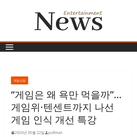
콘
텐
츠
로
건
너
뛰
기
게임산업
“게임은 왜 욕만 먹을까”…
게임위·텐센트까지 나선
게임 인식 개선 특강
2026년 05월 22일
pullman