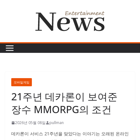
콘
텐
츠
로
건
너
뛰
기
모바일게임
21주년 데카론이 보여준
장수 MMORPG의 조건
2026년 05월 08일
pullman
데카론이 서비스 21주년을 맞았다는 이야기는 오래된 온라인