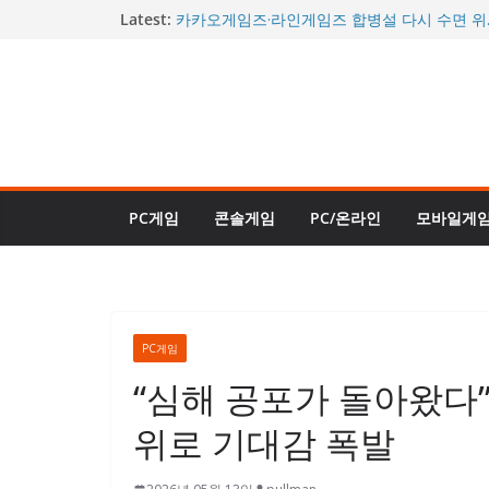
콘
Latest:
카카오게임즈·라인게임즈 합병설 다시 수면 위
께 거론될까
텐
“이제야 진짜 완성됐다”던 그 게임…사이버펑크 2
츠
할인에 판매 순위 역주행
로
“거의 데이브 더 다이버 2 수준”…신규 DLC ‘인
대체로 긍정적 평가
건
몬헌 와일즈도 할인된다…스팀 여름 축제 26일
너
또 열린다
시간을 되돌리는 신규 직업 등장…로스트아크,
뛰
트로 승부수 던졌다
PC게임
콘솔게임
PC/온라인
모바일게
기
PC게임
“심해 공포가 돌아왔다”
위로 기대감 폭발