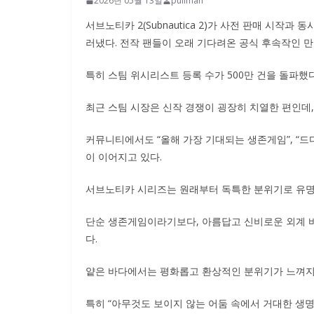
2026년 05월 13일
pullman
서브노티카 2(Subnautica 2)가 사전 판매 시작과
러냈다. 전작 팬들이 오래 기다려온 공식 후속작인 
특히 스팀 위시리스트 등록 수가 500만 건을 돌파
최근 스팀 시장은 신작 경쟁이 굉장히 치열한 편인데,
커뮤니티에서도 “올해 가장 기대되는 생존게임”, “드디
이 이어지고 있다.
서브노티카 시리즈는 원래부터 독특한 분위기로 유명
단순 생존게임이라기보다, 아름답고 신비로운 외계 
다.
얕은 바다에서는 평화롭고 환상적인 분위기가 느껴지
특히 “아무것도 보이지 않는 어둠 속에서 거대한 생