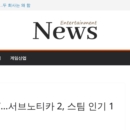
…두 회사는 왜 함
077, 역대 최대
 더 정글’, 스팀서
 개막, 게이머 지갑
 여름 대형 업데이
임
게임산업
…서브노티카 2, 스팀 인기 1