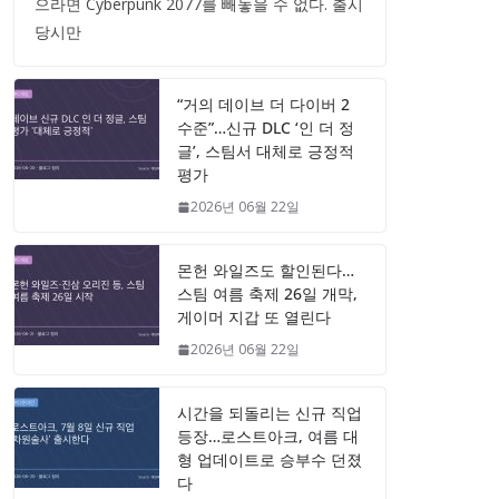
으라면 Cyberpunk 2077를 빼놓을 수 없다. 출시
당시만
“거의 데이브 더 다이버 2
수준”…신규 DLC ‘인 더 정
글’, 스팀서 대체로 긍정적
평가
2026년 06월 22일
몬헌 와일즈도 할인된다…
스팀 여름 축제 26일 개막,
게이머 지갑 또 열린다
2026년 06월 22일
시간을 되돌리는 신규 직업
등장…로스트아크, 여름 대
형 업데이트로 승부수 던졌
다