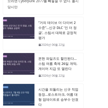
으라면 Cyberpunk 2077를 빼놓을 수 없다. 출시
당시만
“거의 데이브 더 다이버 2
수준”…신규 DLC ‘인 더 정
글’, 스팀서 대체로 긍정적
평가
2026년 06월 22일
몬헌 와일즈도 할인된다…
스팀 여름 축제 26일 개막,
게이머 지갑 또 열린다
2026년 06월 22일
시간을 되돌리는 신규 직업
등장…로스트아크, 여름 대
형 업데이트로 승부수 던졌
다