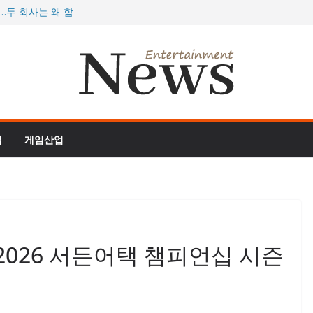
…두 회사는 왜 함
077, 역대 최대
 더 정글’, 스팀서
 개막, 게이머 지갑
 여름 대형 업데이
임
게임산업
…2026 서든어택 챔피언십 시즌