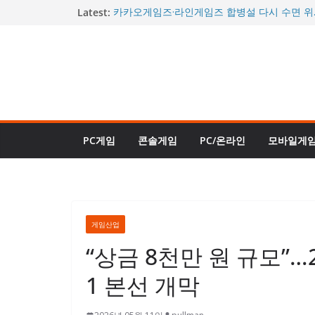
콘
Latest:
카카오게임즈·라인게임즈 합병설 다시 수면 위
께 거론될까
텐
“이제야 진짜 완성됐다”던 그 게임…사이버펑크 2
츠
할인에 판매 순위 역주행
로
“거의 데이브 더 다이버 2 수준”…신규 DLC ‘인
대체로 긍정적 평가
건
몬헌 와일즈도 할인된다…스팀 여름 축제 26일
너
또 열린다
시간을 되돌리는 신규 직업 등장…로스트아크,
뛰
트로 승부수 던졌다
PC게임
콘솔게임
PC/온라인
모바일게
기
게임산업
“상금 8천만 원 규모”
1 본선 개막