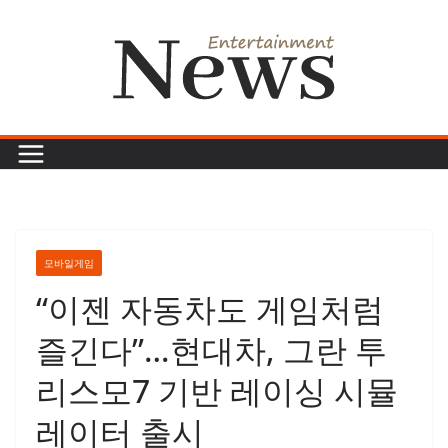
콘
텐
츠
로
건
너
뛰
기
모바일게임
“이젠 자동차도 게임처럼
즐긴다”…현대차, 그란 투
리스모7 기반 레이싱 시뮬
레이터 출시