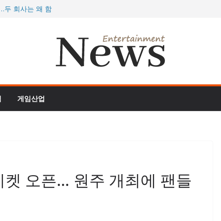
…두 회사는 왜 함
077, 역대 최대
 더 정글’, 스팀서
 개막, 게이머 지갑
 여름 대형 업데이
임
게임산업
 티켓 오픈… 원주 개최에 팬들