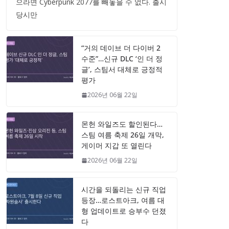
으라면 Cyberpunk 2077를 빼놓을 수 없다. 출시
당시만
“거의 데이브 더 다이버 2
수준”…신규 DLC ‘인 더 정
글’, 스팀서 대체로 긍정적
평가
2026년 06월 22일
몬헌 와일즈도 할인된다…
스팀 여름 축제 26일 개막,
게이머 지갑 또 열린다
2026년 06월 22일
시간을 되돌리는 신규 직업
등장…로스트아크, 여름 대
형 업데이트로 승부수 던졌
다