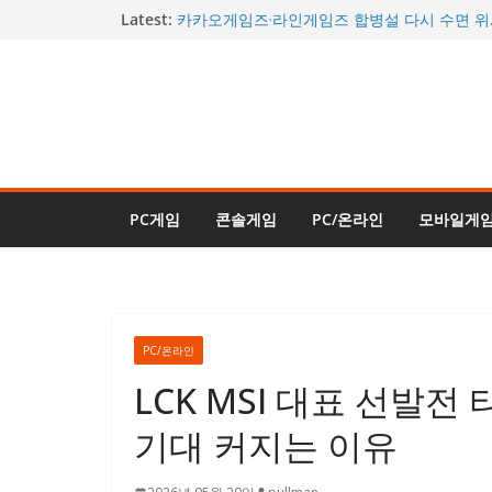
콘
Latest:
카카오게임즈·라인게임즈 합병설 다시 수면 위
께 거론될까
텐
“이제야 진짜 완성됐다”던 그 게임…사이버펑크 2
츠
할인에 판매 순위 역주행
로
“거의 데이브 더 다이버 2 수준”…신규 DLC ‘인
대체로 긍정적 평가
건
몬헌 와일즈도 할인된다…스팀 여름 축제 26일
너
또 열린다
시간을 되돌리는 신규 직업 등장…로스트아크,
뛰
트로 승부수 던졌다
PC게임
콘솔게임
PC/온라인
모바일게
기
PC/온라인
LCK MSI 대표 선발전
기대 커지는 이유