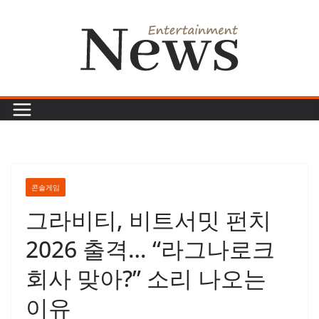
콘
텐
츠
로
건
너
뛰
기
콘솔게임
그라비티, 비트서밋 펀치
2026 출격… “라그나로크
회사 맞아?” 소리 나오는
이유