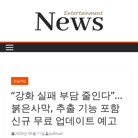
콘
텐
츠
로
건
너
뛰
기
콘솔게임
“강화 실패 부담 줄인다”…
붉은사막, 추출 기능 포함
신규 무료 업데이트 예고
2026년 05월 11일
pullman