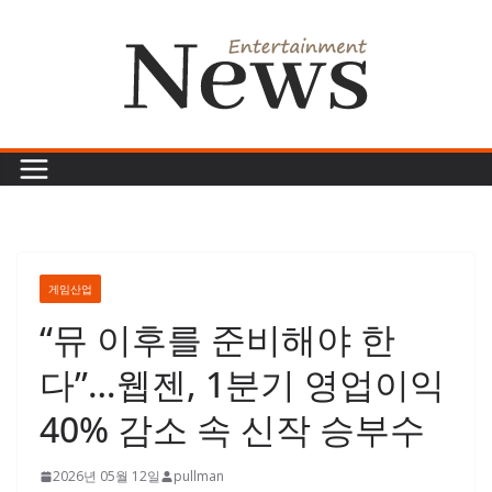
콘
텐
츠
로
건
너
뛰
기
게임산업
“뮤 이후를 준비해야 한
다”…웹젠, 1분기 영업이익
40% 감소 속 신작 승부수
2026년 05월 12일
pullman