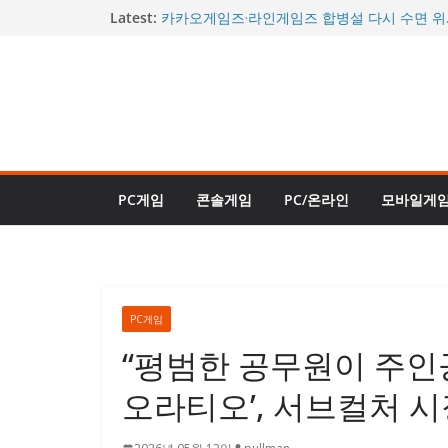
콘
Latest:
카카오게임즈·라인게임즈 합병설 다시 수면 위
께 거론될까
텐
“이제야 진짜 완성됐다”던 그 게임…사이버펑크 2
츠
할인에 판매 순위 역주행
로
“거의 데이브 더 다이버 2 수준”…신규 DLC ‘인
대체로 긍정적 평가
건
몬헌 와일즈도 할인된다…스팀 여름 축제 26일
너
또 열린다
시간을 되돌리는 신규 직업 등장…로스트아크,
뛰
트로 승부수 던졌다
PC게임
콘솔게임
PC/온라인
모바일게
기
PC게임
“평범한 공무원이 주인
오라티오’, 서브컬처 