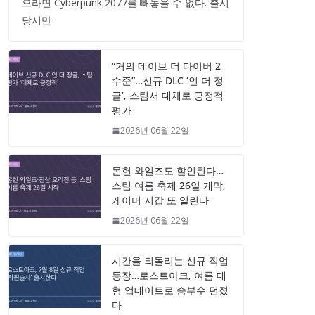
으라면 Cyberpunk 2077를 빼놓을 수 없다. 출시
당시만
“거의 데이브 더 다이버 2
수준”…신규 DLC ‘인 더 정
글’, 스팀서 대체로 긍정적
평가
2026년 06월 22일
몬헌 와일즈도 할인된다…
스팀 여름 축제 26일 개막,
게이머 지갑 또 열린다
2026년 06월 22일
시간을 되돌리는 신규 직업
등장…로스트아크, 여름 대
형 업데이트로 승부수 던졌
다