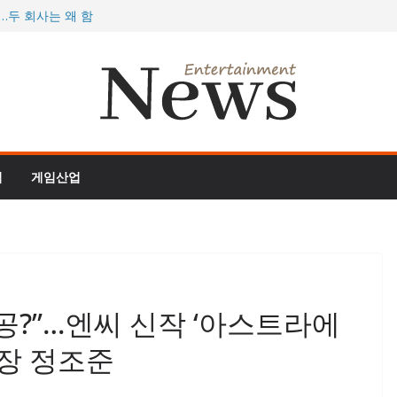
…두 회사는 왜 함
077, 역대 최대
 더 정글’, 스팀서
 개막, 게이머 지갑
 여름 대형 업데이
임
게임산업
공?”…엔씨 신작 ‘아스트라에
시장 정조준