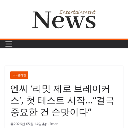
콘
텐
츠
로
건
너
뛰
기
PC/온라인
엔씨 ‘리밋 제로 브레이커
스’, 첫 테스트 시작…“결국
중요한 건 손맛이다”
2026년 05월 14일
pullman