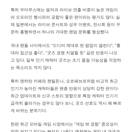
특히 우마무스메는 음악과 라이브 연출 비중이 높은 게임이
라 오프라인 행사와의 궁합이 좋은 편이라는 평가도 많다. 실
제 일본에서는 라이브 콘서트와 성우 이벤트, 전시회 등이 꾸
준히 흥행하면서 하나의 거대한 팬덤 문화를 형성했다.
국내 팬들 사이에서도 “드디어 제대로 된 팝업이 열린다”, “홍
대라 접근성 좋다”, “굿즈 경쟁 치열할 듯” 같은 반응이 나오
고 있다. 일부 인기 캐릭터 굿즈는 조기 품절 가능성을 걱정하
는 목소리도 적지 않다.
특히 맨하탄 카페와 젠틸돈나, 오르페브르처럼 비교적 최근
인기가 높아진 캐릭터들은 팬층 반응이 상당히 강한 편이다.
최근 업데이트와 신규 스토리 영향으로 특정 캐릭터 인기가
급격히 올라가는 경우도 많다 보니, 굿즈 선호도 역시 꽤 빠르
게 바뀌는 분위기다.
한편 최근 모바일 게임 시장에서는 “게임 밖 경험” 중요성이
점점 커지고 있다는 분석도 나온다. 예전에는 게임 내 과금과