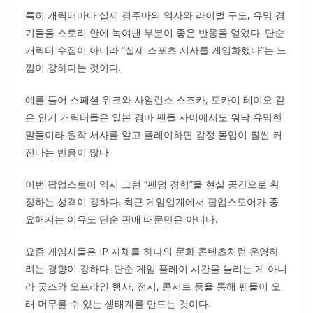
특히 캐릭터마다 실제 경주마의 역사와 라이벌 구도, 유명 경
기들을 스토리 안에 녹여낸 부분이 좋은 반응을 얻었다. 단순
캐릭터 수집이 아니라 “실제 스포츠 서사를 게임화했다”는 느
낌이 강하다는 것이다.
예를 들어 스페셜 위크와 사일런스 스즈카, 토카이 테이오 같
은 인기 캐릭터들은 일본 경마 팬들 사이에서도 워낙 유명한
말들이라 원작 서사를 알고 플레이하면 감정 몰입이 훨씬 커
진다는 반응이 많다.
이번 팝업스토어 역시 그런 “팬덤 경험”을 현실 공간으로 확
장하는 성격이 강하다. 최근 게임업계에서 팝업스토어가 중
요해지는 이유도 단순 판매 때문만은 아니다.
요즘 게임사들은 IP 자체를 하나의 문화 콘텐츠처럼 운영하
려는 경향이 강하다. 단순 게임 플레이 시간을 늘리는 게 아니
라 굿즈와 오프라인 행사, 전시, 콘서트 등을 통해 팬들이 오
래 머무를 수 있는 생태계를 만드는 것이다.