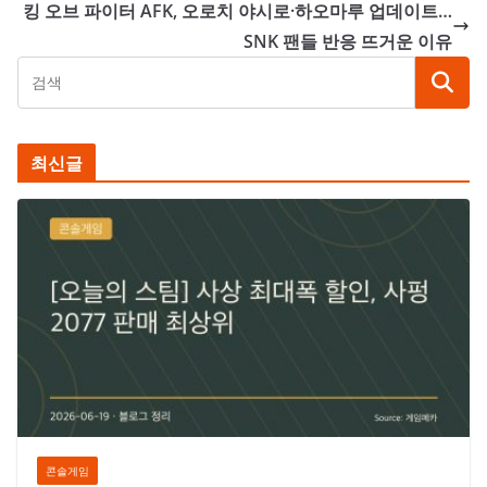
킹 오브 파이터 AFK, 오로치 야시로·하오마루 업데이트…
SNK 팬들 반응 뜨거운 이유
최신글
콘솔게임