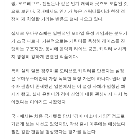
랑, 오르페브르, 젠틸돈나 같은 인기 캐릭터 굿즈도 포함된 것
으로 보인다. 국내에서도 인기가 높은 캐릭터들이라 현장 경
쟁이 꽤 치열할 거라는 반응도 벌써 나오고 있다.
실제로 우마무스메는 일반적인 모바일 육성 게임과는 분위기
가 조금 다르다. 기본적으로는 캐릭터를 육성해 레이스를 진
행하는 구조지만, 동시에 음악과 라이브 공연, 캐릭터 서사까
지 굉장히 강하게 연결된 작품이다.
특히 실제 일본 경주마를 모티브로 캐릭터를 만든다는 설정
은 우마무스메만의 가장 독특한 특징 가운데 하나다. 원래 경
주마 팬층이 존재했던 일본에서는 이 설정 자체가 엄청난 화
제가 됐고, 실제 은퇴마와 경마 산업에 대한 관심까지 다시 높
아졌다는 이야기도 나왔었다.
국내에서는 처음 공개됐을 당시 “경마 미소녀 게임?” 정도로
가볍게 보는 시선도 있었지만, 막상 출시 이후에는 예상보다
훨씬 강한 팬덤을 형성했다는 평가를 받는다.