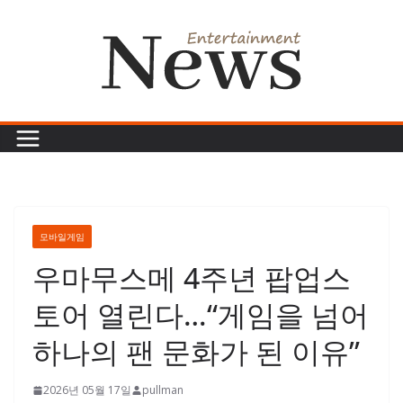
콘
텐
츠
로
건
너
뛰
기
모바일게임
우마무스메 4주년 팝업스
토어 열린다…“게임을 넘어
하나의 팬 문화가 된 이유”
2026년 05월 17일
pullman