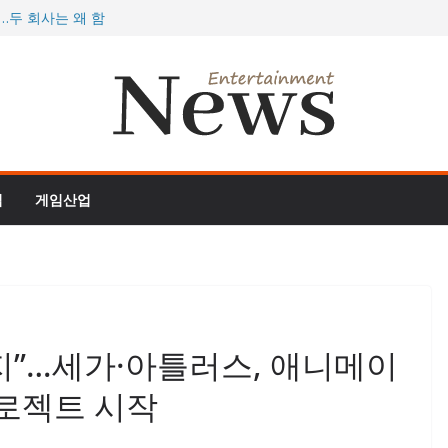
…두 회사는 왜 함
077, 역대 최대
 더 정글’, 스팀서
 개막, 게이머 지갑
 여름 대형 업데이
임
게임산업
”…세가·아틀러스, 애니메이
프로젝트 시작