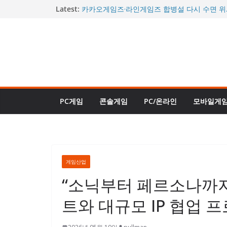
콘
Latest:
카카오게임즈·라인게임즈 합병설 다시 수면 위
께 거론될까
텐
“이제야 진짜 완성됐다”던 그 게임…사이버펑크 2
츠
할인에 판매 순위 역주행
로
“거의 데이브 더 다이버 2 수준”…신규 DLC ‘인
대체로 긍정적 평가
건
몬헌 와일즈도 할인된다…스팀 여름 축제 26일
너
또 열린다
시간을 되돌리는 신규 직업 등장…로스트아크,
뛰
트로 승부수 던졌다
PC게임
콘솔게임
PC/온라인
모바일게
기
게임산업
“소닉부터 페르소나까지
트와 대규모 IP 협업 