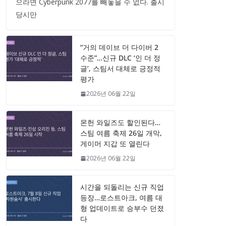
으라면 Cyberpunk 2077를 빼놓을 수 없다. 출시
당시만
“거의 데이브 더 다이버 2
수준”…신규 DLC ‘인 더 정
글’, 스팀서 대체로 긍정적
평가
2026년 06월 22일
몬헌 와일즈도 할인된다…
스팀 여름 축제 26일 개막,
게이머 지갑 또 열린다
2026년 06월 22일
시간을 되돌리는 신규 직업
등장…로스트아크, 여름 대
형 업데이트로 승부수 던졌
다