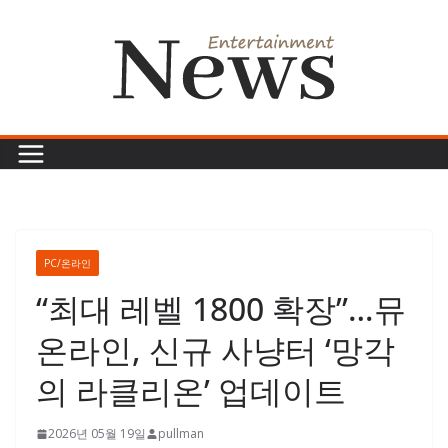
콘
텐
츠
로
건
너
뛰
기
PC/온라인
“최대 레벨 1800 확장”…뮤
온라인, 신규 사냥터 ‘망각
의 라클리온’ 업데이트
2026년 05월 19일
pullman