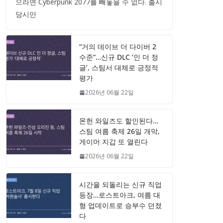
으라면 Cyberpunk 2077를 빼놓을 수 없다. 출시
당시만
“거의 데이브 더 다이버 2
수준”…신규 DLC ‘인 더 정
글’, 스팀서 대체로 긍정적
평가
2026년 06월 22일
몬헌 와일즈도 할인된다…
스팀 여름 축제 26일 개막,
게이머 지갑 또 열린다
2026년 06월 22일
시간을 되돌리는 신규 직업
등장…로스트아크, 여름 대
형 업데이트로 승부수 던졌
다