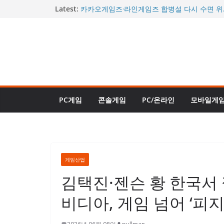
콘
Latest:
카카오게임즈·라인게임즈 합병설 다시 수면 위
께 거론될까
텐
“이제야 진짜 완성됐다”던 그 게임…사이버펑크 2
츠
할인에 판매 순위 역주행
로
“거의 데이브 더 다이버 2 수준”…신규 DLC ‘인
대체로 긍정적 평가
건
몬헌 와일즈도 할인된다…스팀 여름 축제 26일
너
또 열린다
시간을 되돌리는 신규 직업 등장…로스트아크,
뛰
트로 승부수 던졌다
PC게임
콘솔게임
PC/온라인
모바일게
기
게임산업
김택진·젠슨 황 한국서
비디아, 게임 넘어 ‘피지