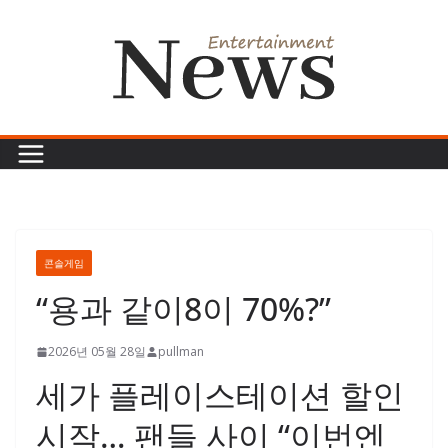
콘
텐
츠
로
건
너
뛰
기
콘솔게임
“용과 같이8이 70%?”
2026년 05월 28일
pullman
세가 플레이스테이션 할인
시작… 팬들 사이 “이번엔