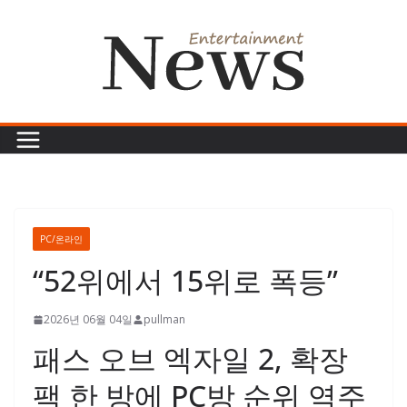
콘
텐
츠
로
건
너
뛰
기
PC/온라인
“52위에서 15위로 폭등”
2026년 06월 04일
pullman
패스 오브 엑자일 2, 확장
팩 한 방에 PC방 순위 역주