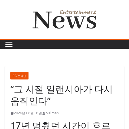
콘
텐
츠
로
건
너
뛰
기
PC/온라인
“그 시절 일랜시아가 다시
움직인다”
2026년 06월 05일
pullman
17년 멈췄던 시간이 흐르