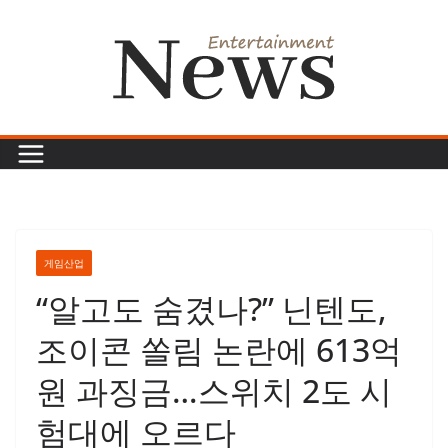
콘
텐
츠
로
건
너
뛰
기
게임산업
“알고도 숨겼나?” 닌텐도,
조이콘 쏠림 논란에 613억
원 과징금…스위치 2도 시
험대에 오르다