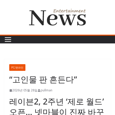
콘
텐
츠
로
건
너
뛰
기
PC/온라인
“고인물 판 흔든다”
2026년 05월 28일
pullman
레이븐2, 2주년 ‘제로 월드’
오픈… 넷마블이 진짜 바꾸