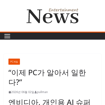
콘
텐
츠
로
건
너
뛰
기
PC게임
“이제 PC가 알아서 일한
다?”
2026년 06월 02일
pullman
엔비디아, 개인용 AI 슈퍼